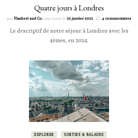
Quatre jours à Londres
sur
par
Flaubert and Co.
mis à jour le
25 janvier 2025
4 commentaires
Qua
Le descriptif de notre séjour à Londres avec les
jou
à
4èmes, en 2024.
Lon
EXPLORER
SORTIES & BALADES