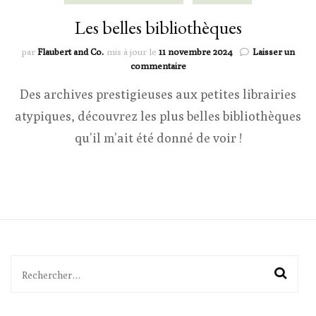
Les belles bibliothèques
par
Flaubert and Co.
mis à jour le
11 novembre 2024
Laisser un
sur
commentaire
Les
Des archives prestigieuses aux petites librairies
belles
bibliothèques
atypiques, découvrez les plus belles bibliothèques
qu’il m’ait été donné de voir !
Rechercher :