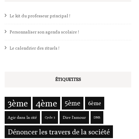
Le kit du professeur principal !
Personnaliser son agenda scolaire !
Le calendrier des rituels !
ÉTIQUETTES
3ème
4ème
5ème
6ème
Agir dans la cité
Dire l'amour
Cycle 3
DNB
Dénoncer les travers de la société