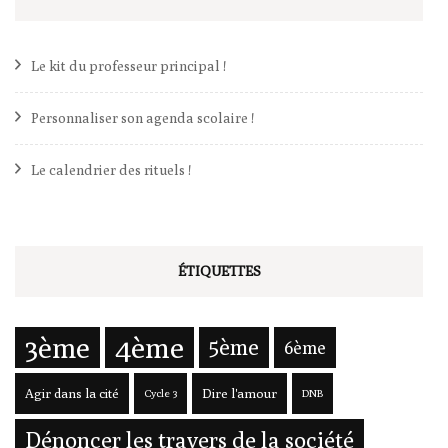
Le kit du professeur principal !
Personnaliser son agenda scolaire !
Le calendrier des rituels !
ÉTIQUETTES
3ème
4ème
5ème
6ème
Agir dans la cité
Dire l'amour
Cycle 3
DNB
Dénoncer les travers de la société