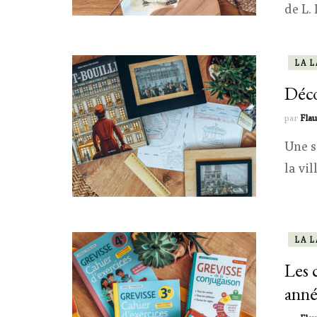
de L.
LA 
Déco
par
Flau
Une s
la vil
LA 
Les 
ann