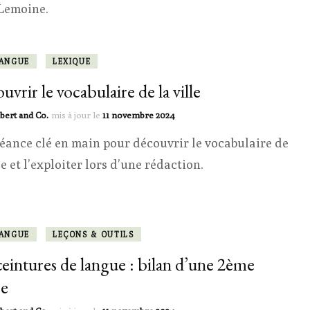
et
 Lemoine.
le
voca
lyri
LANGUE
LEXIQUE
uvrir le vocabulaire de la ville
bert and Co.
mis à jour le
11 novembre 2024
éance clé en main pour découvrir le vocabulaire de
le et l’exploiter lors d’une rédaction.
LANGUE
LEÇONS & OUTILS
ceintures de langue : bilan d’une 2ème
ée