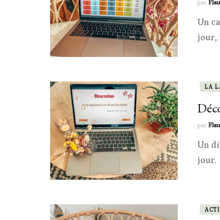
par
Flau
Un ca
jour,
LA 
Décou
par
Flau
Un di
jour.
ACTI