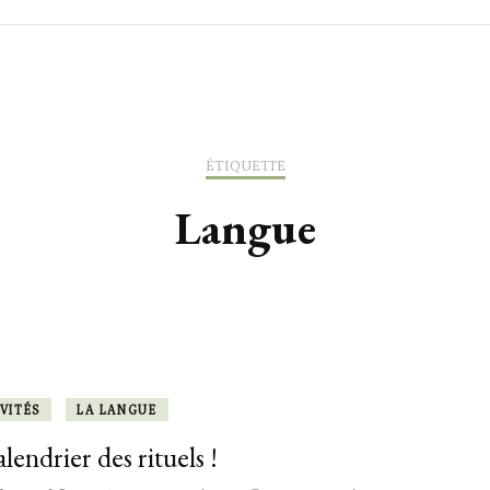
ACTIVITÉS
ACTIVITÉS
ACTIVITÉS
ADRESSES L
LEÇONS & OUTILS
LEÇONS & OUTILS
SORTIES & 
ÉTIQUETTE
TILS
LEXIQUE
Langue
VITÉS
LA LANGUE
lendrier des rituels !