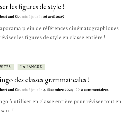
er les figures de style !
bert and Co.
mis à jour le
26 avril 2025
aporama plein de références cinématographiques
éviser les figures de style en classe entière !
VITÉS
LA LANGUE
ingo des classes grammaticales !
sur
bert and Co.
mis à jour le
4 décembre 2024
2 commentaires
Le
ngo à utiliser en classe entière pour réviser tout en
bingo
des
sant !
classes
grammatical
!