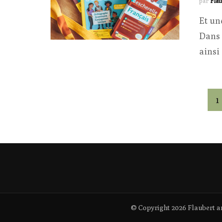
par
Flau
Et un
Dans 
ainsi
Pagination
P
1
des
publications
© Copyright 2026
Flaubert a