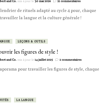
sur
bert and Co.
mis à jour le
30 mai 2026
21 commentaires
Le
lendrier de rituels adapté au cycle 4 pour, chaque
calendrier
des
 travailler la langue et la culture générale !
rituels
!
LANGUE
LEÇONS & OUTILS
vrir les figures de style !
sur
bert and Co.
mis à jour le
14 juillet 2025
2 commentaires
Découvrir
aporama pour travailler les figures de style, chaque
les
figures
de
style
!
VITÉS
LA LANGUE