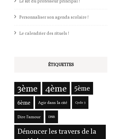
Le kit du professeur principal !
Personnaliser son agenda scolaire !
Le calendrier des rituels !
ÉTIQUETTES
3ème
4ème
5ème
6ème
Agir dans la cité
Cycle 3
Dire l'amour
DNB
es
Dénoncer les travers de la