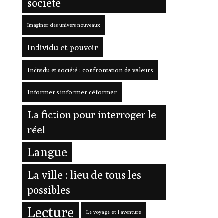
société
Imaginer des univers nouveaux
Individu et pouvoir
Individu et société : confrontation de valeurs
Informer s'informer déformer
La fiction pour interroger le
réel
Langue
La ville : lieu de tous les
possibles
e
Lecture
dre
Le voyage et l'aventure