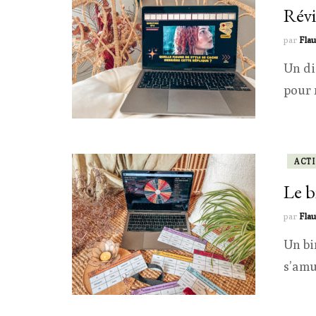
Révis
par
Flau
Un di
pour r
ACTI
Le b
par
Flau
Un bi
s’amu