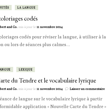
VITÉS
LA LANGUE
coloriages codés
bert and Co.
mis à jour le
11 novembre 2024
oloriages codés pour réviser la langue, à utiliser à la
n ou lors de séances plus calmes…
LANGUE
LEXIQUE
arte du Tendre et le vocabulaire lyrique
sur
bert and Co.
mis à jour le
11 novembre 2024
Laisser un commentaire
La
éance de langue sur le vocabulaire lyrique à partir
Cart
du
 formidable application « Nouvelle Carte du Tendre »
Ten