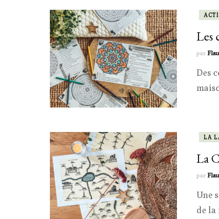
ACTI
Les 
par
Flau
Des c
maiso
LA 
La C
par
Flau
Une s
de la