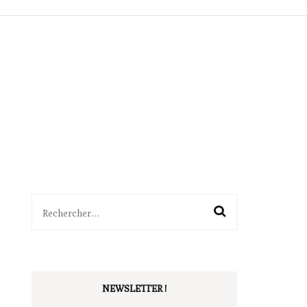
ITTÉRAIRES
SÉQUENCES
BALADES
OUTILS
PÉDAGOGIE
VIE DE CLASSE
Rechercher :
NEWSLETTER !