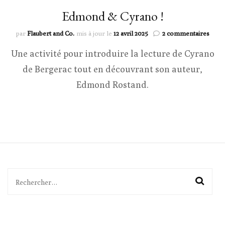
Edmond & Cyrano !
sur
par
Flaubert and Co.
mis à jour le
12 avril 2025
2 commentaires
Edm
Une activité pour introduire la lecture de Cyrano
&
Cyra
de Bergerac tout en découvrant son auteur,
!
Edmond Rostand.
Rechercher :