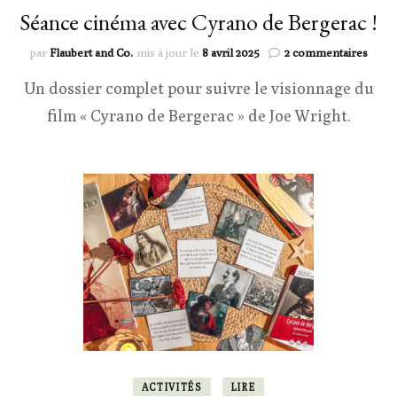
Séance cinéma avec Cyrano de Bergerac !
sur
par
Flaubert and Co.
mis à jour le
8 avril 2025
2 commentaires
Séanc
Un dossier complet pour suivre le visionnage du
ciné
avec
film « Cyrano de Bergerac » de Joe Wright.
Cyra
de
Berge
!
ACTIVITÉS
LIRE