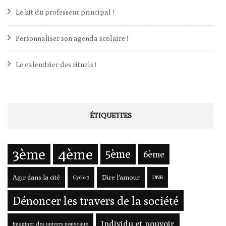
Le kit du professeur principal !
Personnaliser son agenda scolaire !
Le calendrier des rituels !
ÉTIQUETTES
3ème
4ème
5ème
6ème
Agir dans la cité
Dire l'amour
Cycle 3
DNB
Dénoncer les travers de la société
Individu et pouvoir
Imaginer des univers nouveaux