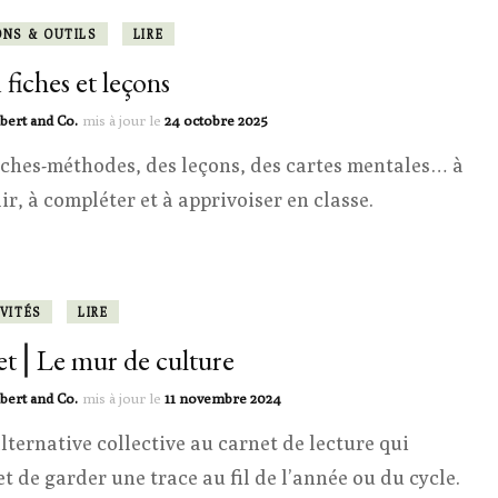
ONS & OUTILS
LIRE
 fiches et leçons
bert and Co.
mis à jour le
24 octobre 2025
iches-méthodes, des leçons, des cartes mentales… à
ir, à compléter et à apprivoiser en classe.
VITÉS
LIRE
et ⎜Le mur de culture
bert and Co.
mis à jour le
11 novembre 2024
lternative collective au carnet de lecture qui
t de garder une trace au fil de l’année ou du cycle.