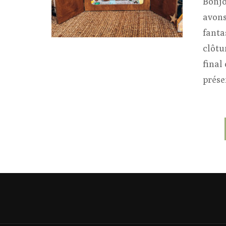
Bonjo
avons
fanta
clôtu
final 
prése
Pagination
des
publications