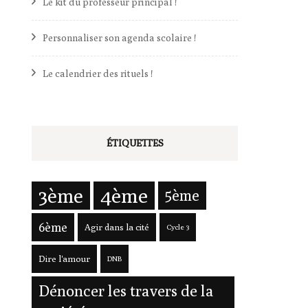
Le kit du professeur principal !
Personnaliser son agenda scolaire !
Le calendrier des rituels !
ÉTIQUETTES
3ème
4ème
5ème
6ème
Agir dans la cité
Cycle 3
Dire l'amour
DNB
Dénoncer les travers de la