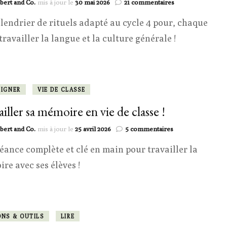
sur
bert and Co.
mis à jour le
30 mai 2026
21 commentaires
Le
lendrier de rituels adapté au cycle 4 pour, chaque
calendrier
des
 travailler la langue et la culture générale !
rituels
!
EIGNER
VIE DE CLASSE
ailler sa mémoire en vie de classe !
sur
bert and Co.
mis à jour le
25 avril 2026
5 commentaires
Travailler
éance complète et clé en main pour travailler la
sa
mémoire
re avec ses élèves !
en
vie
de
classe
!
ONS & OUTILS
LIRE