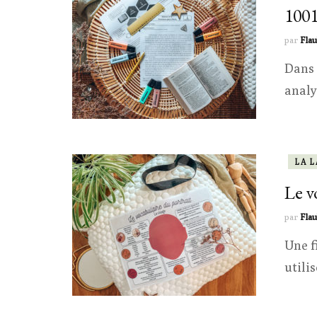
1001
par
Flau
Dans 
analy
LA 
Le v
par
Flau
Une f
utili