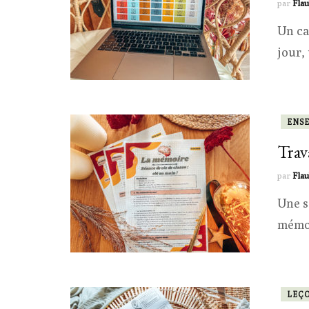
par
Flau
Un ca
jour,
ENS
Trav
par
Flau
Une s
mémoi
LEÇ