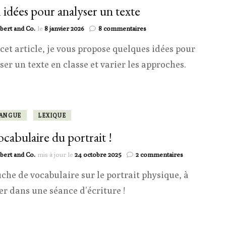
 idées pour analyser un texte
sur
bert and Co.
le
8 janvier 2026
8 commentaires
1001
cet article, je vous propose quelques idées pour
idées
pour
ser un texte en classe et varier les approches.
analyser
un
texte
LANGUE
LEXIQUE
ocabulaire du portrait !
sur
bert and Co.
mis à jour le
24 octobre 2025
2 commentaires
Le
iche de vocabulaire sur le portrait physique, à
vocabulaire
du
ser dans une séance d’écriture !
portrait
!