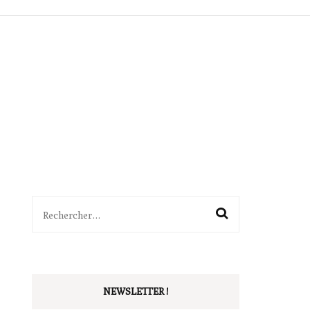
ITTÉRAIRES
SÉQUENCES
BALADES
OUTILS
PÉDAGOGIE
VIE DE CLASSE
Rechercher :
NEWSLETTER !