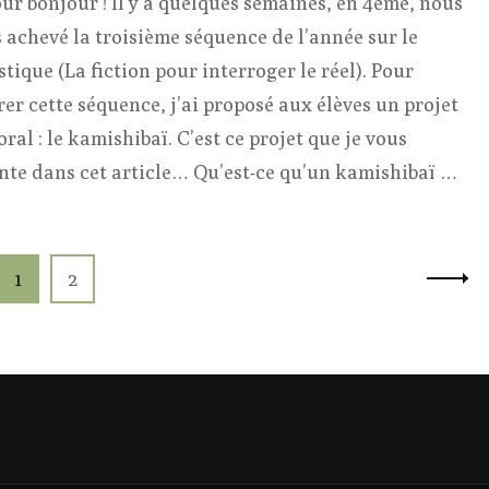
ur bonjour ! Il y a quelques semaines, en 4ème, nous
 achevé la troisième séquence de l’année sur le
stique (La fiction pour interroger le réel). Pour
rer cette séquence, j’ai proposé aux élèves un projet
oral : le kamishibaï. C’est ce projet que je vous
nte dans cet article… Qu’est-ce qu’un kamishibaï …
Page
Page
1
2