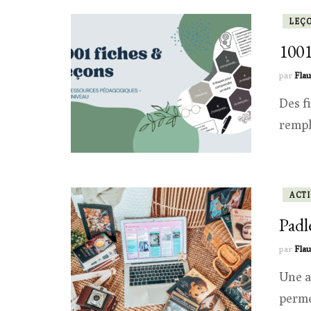
LEÇ
1001
par
Flau
Des f
rempl
ACTI
Padl
par
Flau
Une a
perme