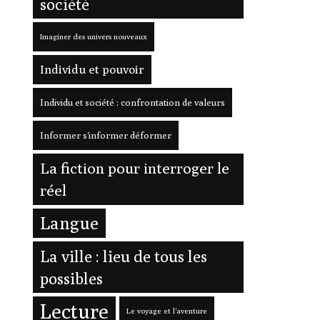
société
Imaginer des univers nouveaux
Individu et pouvoir
Individu et société : confrontation de valeurs
Informer s'informer déformer
La fiction pour interroger le
réel
Langue
La ville : lieu de tous les
possibles
Lecture
Le voyage et l'aventure