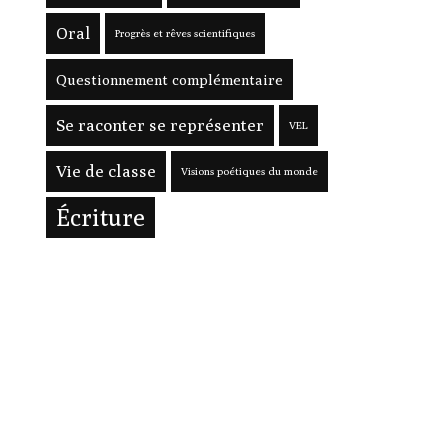
Oral
Progrès et rêves scientifiques
Questionnement complémentaire
Se raconter se représenter
VEL
Vie de classe
Visions poétiques du monde
Écriture