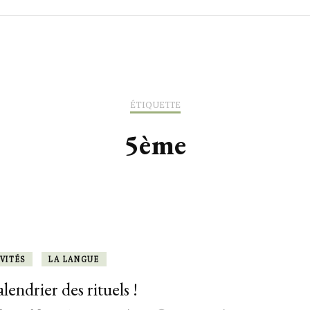
ACTIVITÉS
ACTIVITÉS
ACTIVITÉS
ADRESSES L
LEÇONS & OUTILS
LEÇONS & OUTILS
SORTIES & 
ÉTIQUETTE
TILS
LEXIQUE
5ème
VITÉS
LA LANGUE
lendrier des rituels !