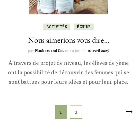
ACTIVITÉS
ÉCRIRE
Nous aimerions vous dire…
par
Flaubert and Co.
mis à jour le
10 avril 2025
À travers de projet de niveau, les élèves de 3ème
ont la possibilité de découvrir des femmes qui se
sont battues pour leurs idées et pour leur place.
Pagination
Page
Page
1
2
des
publications