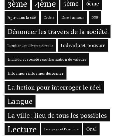
3ème
4ème
5ème
6ème
Agir dans la cité
Dire l'amour
Cycle 3
DNB
Dénoncer les travers de la société
Individu et pouvoir
Imaginer des univers nouveaux
Individu et société : confrontation de valeurs
Informer s'informer déformer
La fiction pour interroger le réel
Langue
La ville : lieu de tous les possibles
Lecture
Oral
Le voyage et l'aventure