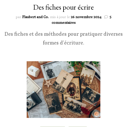
Des fiches pour écrire
par
Flaubert and Co.
mis à jour le
26 novembre 2024
5
sur
commentaires
Des
Des fiches et des méthodes pour pratiquer diverses
fiches
pour
formes d’écriture.
écrire