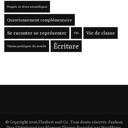
Progrès et rêves scientifiques
Questionnement complémentaire
Se raconter se représenter
Vie de classe
VEL
Écriture
Visions poétiques du monde
© Copyright 2026
Flaubert and Co.
. Tous droits réservés.
Fashion
Diva | Développé par
Blossom Themes
.Propulsé par
WordPress
.