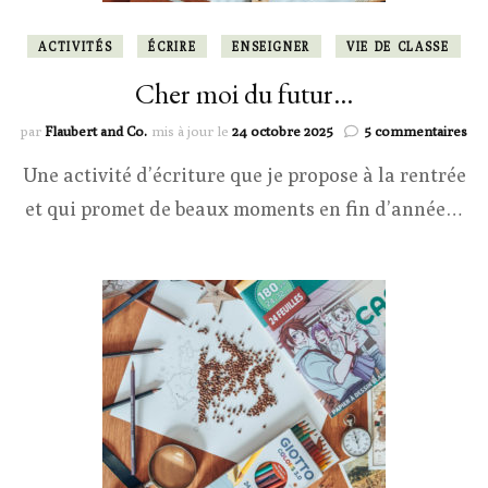
ACTIVITÉS
ÉCRIRE
ENSEIGNER
VIE DE CLASSE
Cher moi du futur…
sur
par
Flaubert and Co.
mis à jour le
24 octobre 2025
5 commentaires
Ch
Une activité d’écriture que je propose à la rentrée
mo
du
et qui promet de beaux moments en fin d’année…
fut