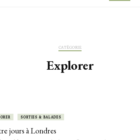
ACTIVITÉS
ACTIVITÉS
ACTIVITÉS
ADRESSES L
LEÇONS & OUTILS
LEÇONS & OUTILS
SORTIES & 
CATÉGORIE
TILS
LEXIQUE
Explorer
LORER
SORTIES & BALADES
re jours à Londres