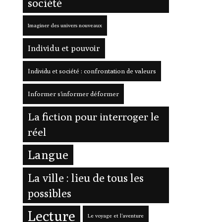
société
Imaginer des univers nouveaux
Individu et pouvoir
Individu et société : confrontation de valeurs
Informer s'informer déformer
La fiction pour interroger le
réel
Langue
La ville : lieu de tous les
possibles
Lecture
Le voyage et l'aventure