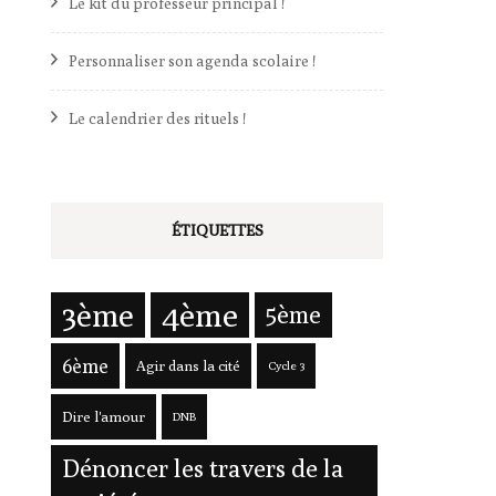
Le kit du professeur principal !
Personnaliser son agenda scolaire !
es
Le calendrier des rituels !
iothèques
ÉTIQUETTES
3ème
4ème
5ème
6ème
Agir dans la cité
Cycle 3
Dire l'amour
DNB
Dénoncer les travers de la