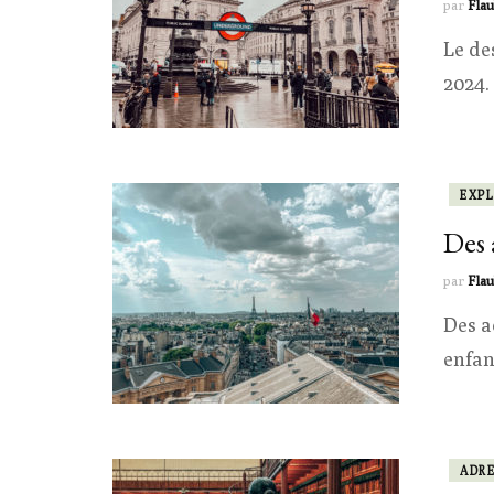
par
Flau
Le de
2024.
EXP
Des 
par
Flau
Des a
enfan
ADRE