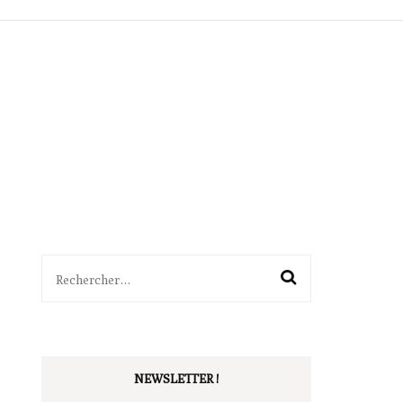
ITTÉRAIRES
SÉQUENCES
BALADES
OUTILS
PÉDAGOGIE
VIE DE CLASSE
Rechercher :
NEWSLETTER !