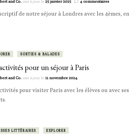
sur
bert and Co.
mis à jour le
25 janvier 2025
4 commentaires
Quatre
scriptif de notre séjour à Londres avec les 4èmes, en
jours
à
Londres
LORER
SORTIES & BALADES
activités pour un séjour à Paris
bert and Co.
mis à jour le
11 novembre 2024
ctivités pour visiter Paris avec les élèves ou avec ses
ts.
SSES LITTÉRAIRES
EXPLORER