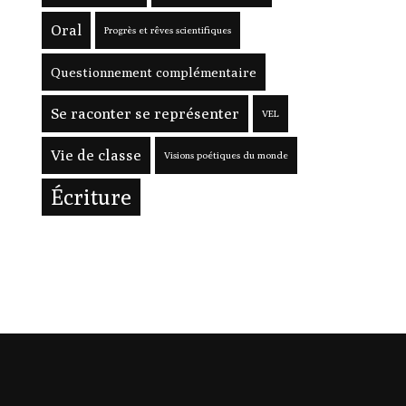
Oral
Progrès et rêves scientifiques
Questionnement complémentaire
Se raconter se représenter
VEL
Vie de classe
Visions poétiques du monde
Écriture