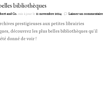
belles bibliothèques
sur
bert and Co.
mis à jour le
11 novembre 2024
Laisser un commentaire
Les
rchives prestigieuses aux petites librairies
bell
bibl
ques, découvrez les plus belles bibliothèques qu’il
 été donné de voir !