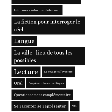
Informer s'informer déformer
La fiction pour interroger le
réel
Langue
La ville : lieu de tous les
possibles
Lecture
Le voyage et l'aventure
Oral
Progrès et rêves scientifiques
Questionnement complémentaire
Se raconter se représenter
VEL