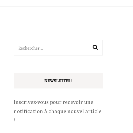
ITTÉRAIRES
SÉQUENCES
BALADES
OUTILS
Rechercher :
PÉDAGOGIE
VIE DE CLASSE
NEWSLETTER !
Inscrivez-vous pour recevoir une
notification à chaque nouvel article
!