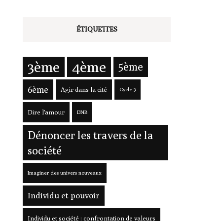
ÉTIQUETTES
3ème
4ème
5ème
6ème
Agir dans la cité
Cycle 3
Dire l'amour
DNB
Dénoncer les travers de la
société
Imaginer des univers nouveaux
Individu et pouvoir
Individu et société : confrontation de valeurs