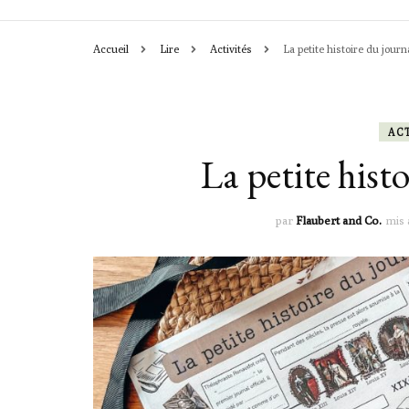
Accueil
Lire
Activités
La petite histoire du journ
CHRONIQUES
ACTIVITÉS
ACT
La petite hist
LEÇONS & OU
par
Flaubert and Co.
mis 