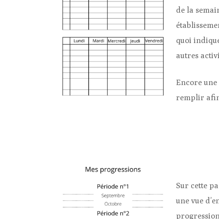
de la semai
établisseme
quoi indiqu
autres activ
Encore une 
remplir afi
Sur cette p
une vue d’en
progression