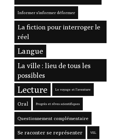
Informer s'informer déformer
La fiction pour interroger le
réel
Langue
La ville : lieu de tous les
possibles
Lecture
Le voyage et l'aventure
Oral
Progrès et rêves scientifiques
Questionnement complémentaire
Se raconter se représenter
VEL