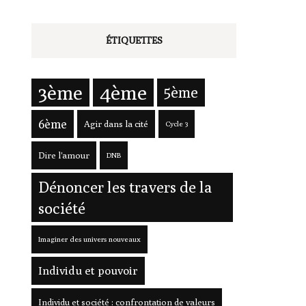
ÉTIQUETTES
3ème
4ème
5ème
6ème
Agir dans la cité
Cycle 3
Dire l'amour
DNB
Dénoncer les travers de la
société
Imaginer des univers nouveaux
Individu et pouvoir
Individu et société : confrontation de valeurs