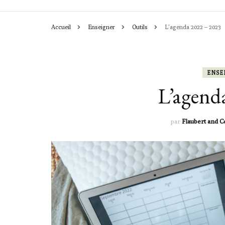
Accueil
Enseigner
Outils
L’agenda 2022 – 2023
CHRONIQUES
ACTIVITÉS
ENSE
L’agend
LEÇONS & OU
par
Flaubert and C