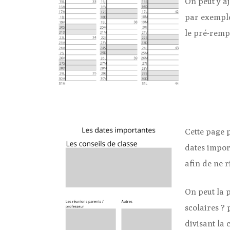
On peut y aj
par exemple
le pré-rempl
Cette page p
dates impor
afin de ne r
On peut la 
scolaires ? 
divisant la 