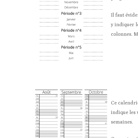
Il faut évid
y indiquer l
colonnes. M
Ce calendrie
indique les 
semaines.