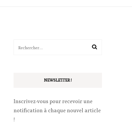
ITTÉRAIRES
SÉQUENCES
BALADES
OUTILS
Rechercher :
PÉDAGOGIE
VIE DE CLASSE
NEWSLETTER !
Inscrivez-vous pour recevoir une
notification à chaque nouvel article
!