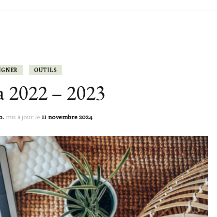
ACTIVITÉS
ACTIVITÉS
ACTIVITÉS
ADRESSES L
LEÇONS & OUTILS
LEÇONS & OUTILS
SORTIES & 
IGNER
OUTILS
a 2022 – 2023
TILS
LEXIQUE
o.
mis à jour le
11 novembre 2024