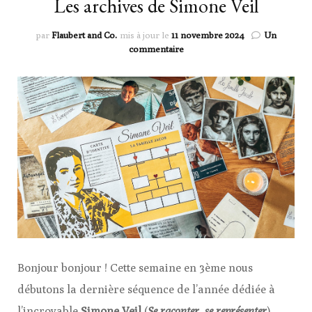
Les archives de Simone Veil
par
Flaubert and Co.
mis à jour le
11 novembre 2024
Un
sur
commentaire
Les
archives
de
Simone
Veil
Bonjour bonjour ! Cette semaine en 3ème nous
débutons la dernière séquence de l’année dédiée à
l’incroyable
Simone Veil
(
Se raconter, se représenter
).