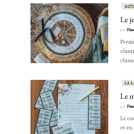
ACTI
Le j
par
Flau
Premi
class
class
LA 
Le m
par
Flau
Le co
et en 