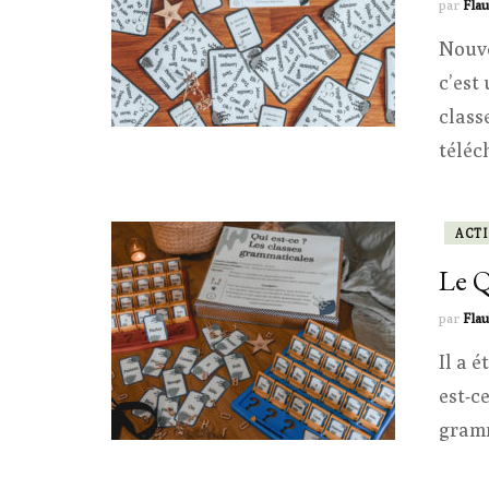
par
Flau
Nouve
c’est
class
téléc
ACTI
Le Q
par
Flau
Il a 
est-c
gramm