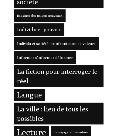
société
Imaginer des univers nouveaux
Individu et pouvoir
Individu et société : confrontation de valeurs
Informer s'informer déformer
La fiction pour interroger le
réel
Langue
La ville : lieu de tous les
possibles
Lecture
Le voyage et l'aventure