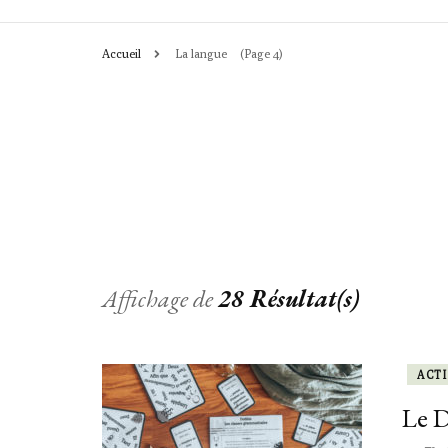
Accueil
La langue
(Page 4)
CHRONIQUES
ACTIVITÉS
LEÇONS & OU
Affichage de
28 Résultat(s)
ACTI
Le D