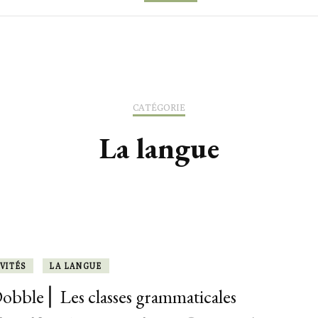
ACTIVITÉS
ACTIVITÉS
ACTIVITÉS
ADRESSES L
LEÇONS & OUTILS
LEÇONS & OUTILS
SORTIES & 
CATÉGORIE
TILS
LEXIQUE
La langue
VITÉS
LA LANGUE
obble ⎜ Les classes grammaticales