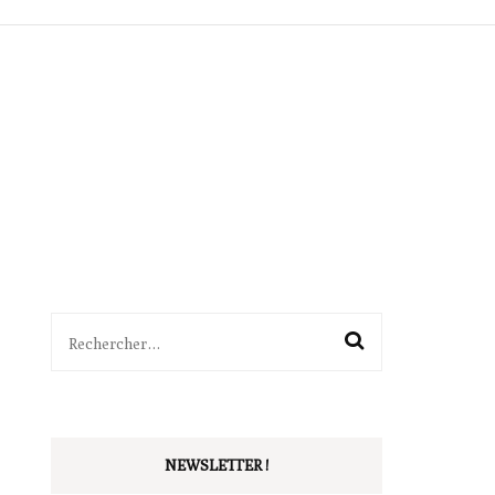
ITTÉRAIRES
SÉQUENCES
BALADES
OUTILS
PÉDAGOGIE
VIE DE CLASSE
Rechercher :
NEWSLETTER !