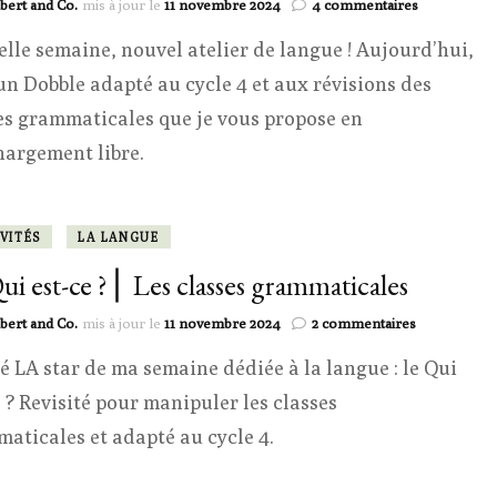
sur
bert and Co.
mis à jour le
11 novembre 2024
4 commentaires
Le
lle semaine, nouvel atelier de langue ! Aujourd’hui,
Dobble
⎜
 un Dobble adapté au cycle 4 et aux révisions des
Les
classes
es grammaticales que je vous propose en
grammatica
hargement libre.
VITÉS
LA LANGUE
ui est-ce ? ⎜ Les classes grammaticales
sur
bert and Co.
mis à jour le
11 novembre 2024
2 commentaires
Le
été LA star de ma semaine dédiée à la langue : le Qui
Qui
est-
e ? Revisité pour manipuler les classes
ce
?
aticales et adapté au cycle 4.
⎜
Les