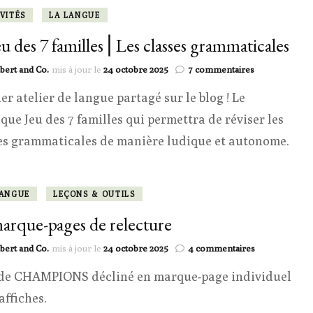
classes
grammatical
VITÉS
LA LANGUE
eu des 7 familles ⎜Les classes grammaticales
sur
bert and Co.
mis à jour le
24 octobre 2025
7 commentaires
Le
er atelier de langue partagé sur le blog ! Le
jeu
des
ique Jeu des 7 familles qui permettra de réviser les
7
familles
es grammaticales de manière ludique et autonome.
⎜Les
classes
grammaticale
LANGUE
LEÇONS & OUTILS
arque-pages de relecture
sur
bert and Co.
mis à jour le
24 octobre 2025
4 commentaires
Le
de CHAMPIONS décliné en marque-page individuel
marque-
pages
affiches.
de