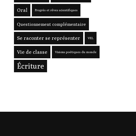
Oral
Progrès et rêves scientifiques
Questionnement complémentaire
Se raconter se représenter
VEL
Vie de classe
Visions poétiques du monde
Écriture