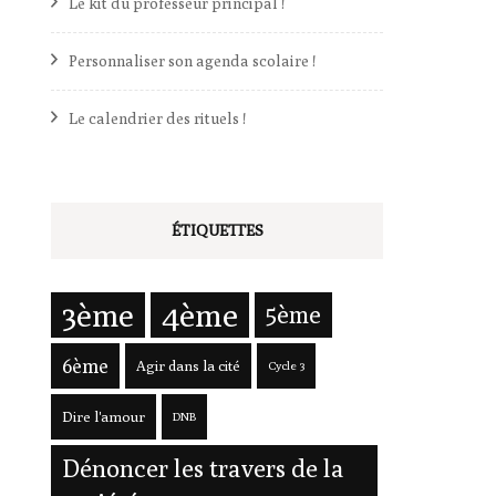
Le kit du professeur principal !
es
Personnaliser son agenda scolaire !
Le calendrier des rituels !
ÉTIQUETTES
s
3ème
4ème
5ème
6ème
Agir dans la cité
Cycle 3
Dire l'amour
DNB
Dénoncer les travers de la