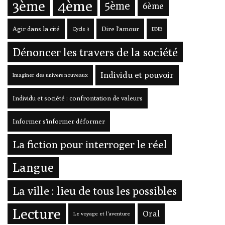
3ème
4ème
5ème
6ème
Agir dans la cité
Dire l'amour
Cycle 3
DNB
Dénoncer les travers de la société
Individu et pouvoir
Imaginer des univers nouveaux
Individu et société : confrontation de valeurs
Informer s'informer déformer
La fiction pour interroger le réel
Langue
La ville : lieu de tous les possibles
Lecture
Oral
Le voyage et l'aventure