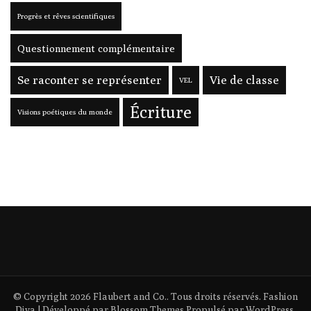
Progrès et rêves scientifiques
Questionnement complémentaire
Se raconter se représenter
Vie de classe
VEL
Écriture
Visions poétiques du monde
© Copyright 2026
Flaubert and Co.
. Tous droits réservés.
Fashion
Diva | Développé par
Blossom Themes
.Propulsé par
WordPress
.