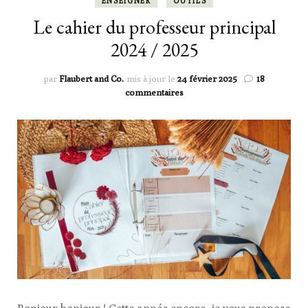
ENSEIGNER
OUTILS
Le cahier du professeur principal
2024 / 2025
par
Flaubert and Co.
mis à jour le
24 février 2025
18
sur
commentaires
Le
cahier
du
professeur
principal
2024
/
2025