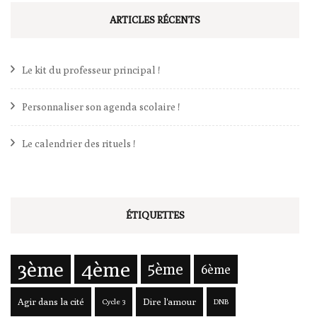
ARTICLES RÉCENTS
Le kit du professeur principal !
Personnaliser son agenda scolaire !
Le calendrier des rituels !
ÉTIQUETTES
3ème
4ème
5ème
6ème
Agir dans la cité
Dire l'amour
Cycle 3
DNB