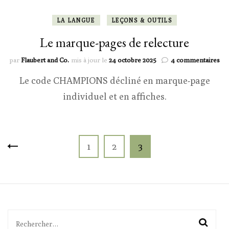
LA LANGUE
LEÇONS & OUTILS
Le marque-pages de relecture
sur
par
Flaubert and Co.
mis à jour le
24 octobre 2025
4 commentaires
Le
Le code CHAMPIONS décliné en marque-page
ma
pa
individuel et en affiches.
de
rel
Pagination
Page
Page
Page
1
2
3
des
publications
Rechercher :