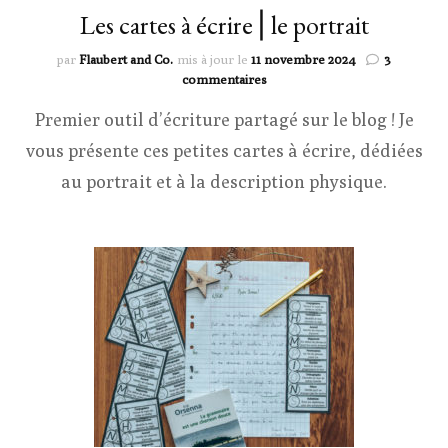
Les cartes à écrire ⎜le portrait
par
Flaubert and Co.
mis à jour le
11 novembre 2024
3
sur
commentaires
Les
Premier outil d’écriture partagé sur le blog ! Je
cartes
à
vous présente ces petites cartes à écrire, dédiées
écrire
⎜le
au portrait et à la description physique.
portrait