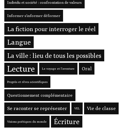
Individu et société : confrontation de valeurs
Informer s'informer déformer
La fiction pour interroger le réel
Langue
La ville : lieu de tous les possibles
Lecture
Oral
Le voyage et l'aventure
Progrès et rêves scientifiques
Questionnement complémentaire
Se raconter se représenter
Vie de classe
VEL
Écriture
Visions poétiques du monde