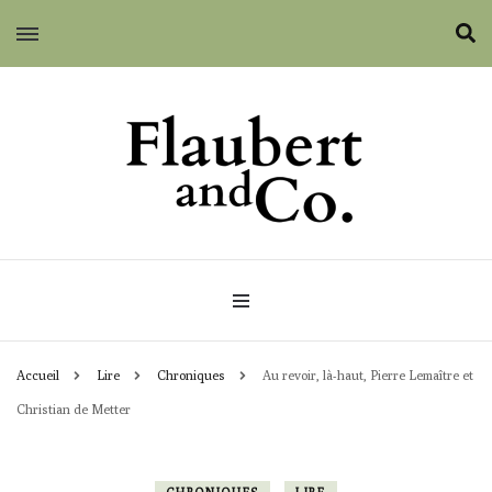
Flaubert and Co.
Accueil
Lire
Chroniques
Au revoir, là-haut, Pierre Lemaître et
Christian de Metter