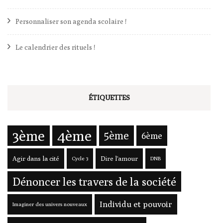
Personnaliser son agenda scolaire !
Le calendrier des rituels !
ÉTIQUETTES
3ème
4ème
5ème
6ème
Agir dans la cité
Dire l'amour
Cycle 3
DNB
Dénoncer les travers de la société
Individu et pouvoir
Imaginer des univers nouveaux