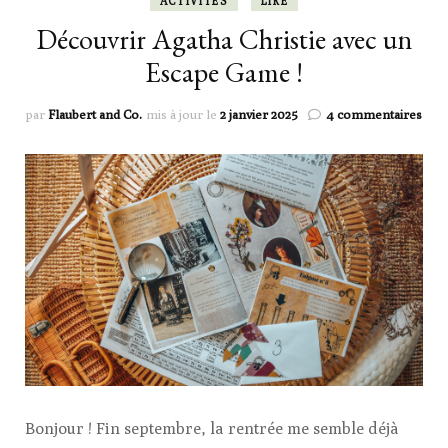
ACTIVITÉS
LIRE
Découvrir Agatha Christie avec un
Escape Game !
sur
par
Flaubert and Co.
mis à jour le
2 janvier 2025
4 commentaires
Déco
Aga
Chri
avec
un
Esca
Gam
!
Bonjour ! Fin septembre, la rentrée me semble déjà