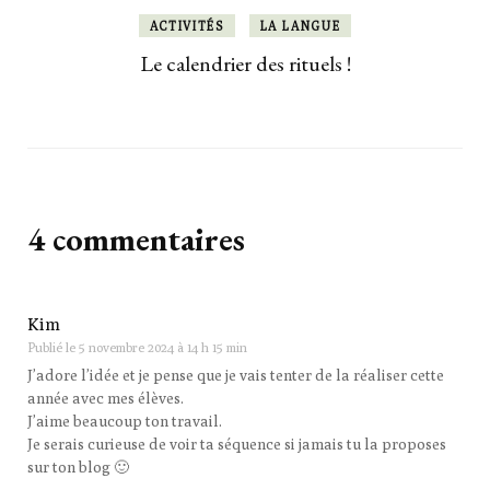
ACTIVITÉS
LA LANGUE
Le calendrier des rituels !
4 commentaires
Kim
Publié le
5 novembre 2024 à 14 h 15 min
J’adore l’idée et je pense que je vais tenter de la réaliser cette
année avec mes élèves.
J’aime beaucoup ton travail.
Je serais curieuse de voir ta séquence si jamais tu la proposes
sur ton blog 🙂