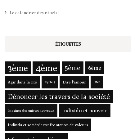
Le calendrier des rituels !
ÉTIQUETTES
3ème
4ème
5ème
6ème
Agir dans la cité
Dire l'amour
Cycle 3
DNB
Dénoncer les travers de la société
Individu et pouvoir
Imaginer des univers nouveaux
Individu et société : confrontation de valeurs
Informer s'informer déformer