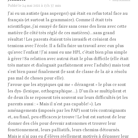
Publié le
24 mai 2021 à 13 h 37 min
J’ai eu un autiste (pas asperger) qui était en refus total face au
français (et surtout la grammaire). Comme il était très
scientifique, j’ai essayé de faire sans cesse des liens avec cette
matière (le côté très réglé de ces matières)…sans grand
résultat ! Les parents étaient très invasifs et créaient des
tensions avec l’école. Il a fallu faire un travail avec eux plus
qu’avec l’enfant ! J’ai aussi eu une HPI, c’était bien plus simple
à gérer ! Sa relation avec autrui était le plus difficile (elle était
très mature et dialoguait parfaitement avec l’adulte) mais tout
s’est bien passé finalement (le saut de classe de la 4è a résolu
pas mal de choses pour elle).
J’avoue que les atypiques qui me « dérangent » le plus ce sont
les dys- (lexique, orthographique…). D’un ils se multiplient et
de deux ils se reposent très souvent sur leurs difficultés (et les
parents aussi : « Mais il n’est pas capable! »). Les
aménagements (imposés par les PAP) sont très contraignants
et, au final, peu efficaces je trouve ! Le but est surtout de leur
donner des clés pour devenir autonomes et trouver leur
fonctionnement, leurs palliatifs, leurs chemins détournés.
Mais je n’ai pas eu d’élèves réellement motivés à dépasser leur