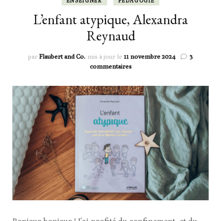
ENSEIGNER
PÉDAGOGIE
L’enfant atypique, Alexandra
Reynaud
par
Flaubert and Co.
mis à jour le
11 novembre 2024
3
sur
commentaires
L’enfant
atypique,
Alexandra
Reynaud