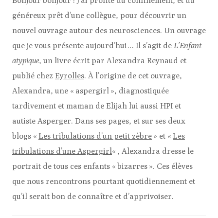
Bonjour bonjour ! J’ai profité du confinement, et du
généreux prêt d’une collègue, pour découvrir un
nouvel ouvrage autour des neurosciences. Un ouvrage
que je vous présente aujourd’hui… Il s’agit de
L’Enfant
atypique
, un livre écrit par
Alexandra Reynaud
et
publié chez
Eyrolles
. À l’origine de cet ouvrage,
Alexandra, une « aspergirl », diagnostiquée
tardivement et maman de Elijah lui aussi HPI et
autiste Asperger. Dans ses pages, et sur ses deux
blogs «
Les tribulations d’un petit zèbre
» et «
Les
tribulations d’une Aspergirl
« , Alexandra dresse le
portrait de tous ces enfants « bizarres ». Ces élèves
que nous rencontrons pourtant quotidiennement et
qu’il serait bon de connaître et d’apprivoiser.