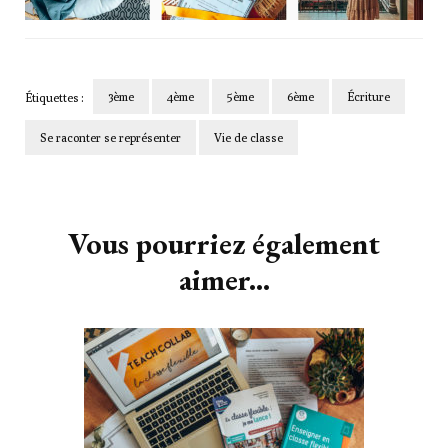
3ème
4ème
5ème
6ème
Écriture
Étiquettes :
Se raconter se représenter
Vie de classe
Navigation
d'article
Vous pourriez également
aimer...