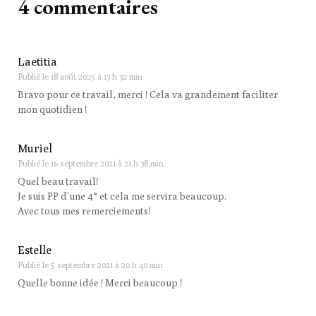
4 commentaires
Laetitia
Publié le
18 août 2025 à 13 h 32 min
Bravo pour ce travail, merci ! Cela va grandement faciliter
mon quotidien !
Muriel
Publié le
16 septembre 2021 à 21 h 38 min
Quel beau travail!
Je suis PP d’une 4° et cela me servira beaucoup.
Avec tous mes remerciements!
Estelle
Publié le
5 septembre 2021 à 20 h 40 min
Quelle bonne idée ! Merci beaucoup !