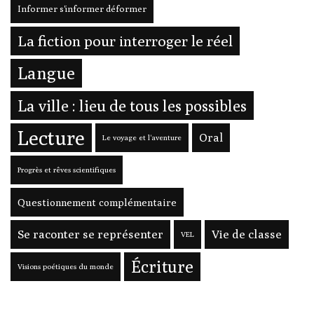
Informer s'informer déformer
La fiction pour interroger le réel
Langue
La ville : lieu de tous les possibles
Lecture
Oral
Le voyage et l'aventure
Progrès et rêves scientifiques
Questionnement complémentaire
Se raconter se représenter
Vie de classe
VEL
Écriture
Visions poétiques du monde