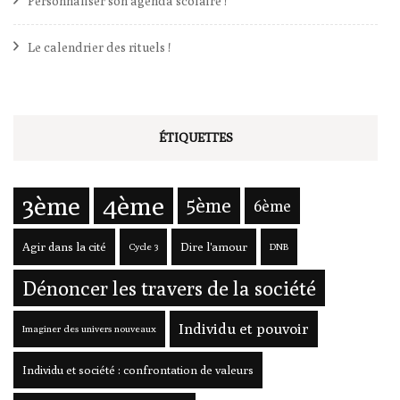
Personnaliser son agenda scolaire !
Le calendrier des rituels !
ÉTIQUETTES
3ème
4ème
5ème
6ème
Agir dans la cité
Dire l'amour
Cycle 3
DNB
Dénoncer les travers de la société
Individu et pouvoir
Imaginer des univers nouveaux
Individu et société : confrontation de valeurs