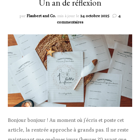
Un an de réflexion
par
Flaubert and Co.
mis à jour le
24 octobre 2025
4
sur
commentaires
Un
an
de
réflexion
Bonjour bonjour ! Au moment où j’écris et poste cet
article, la rentrée approche à grands pas. Il ne reste
maintenant que quelques jours (heures ?!) avant que