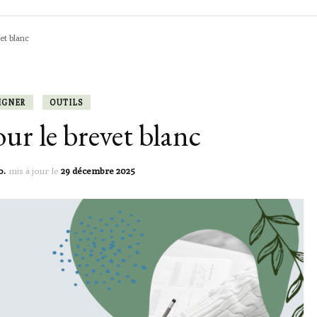
et blanc
ACTIVITÉS
ACTIVITÉS
ACTIVITÉS
ADRESSES L
LEÇONS & OUTILS
LEÇONS & OUTILS
SORTIES & 
IGNER
OUTILS
our le brevet blanc
TILS
LEXIQUE
o.
mis à jour le
29 décembre 2025