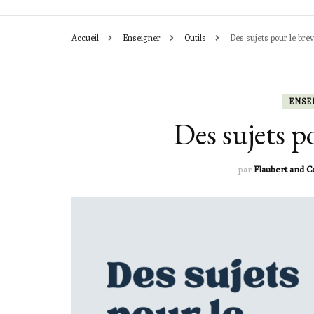
Accueil
Enseigner
Outils
Des sujets pour le brev
CHRONIQUES
ACTIVITÉS
ENSE
Des sujets p
LEÇONS & OU
par
Flaubert and C