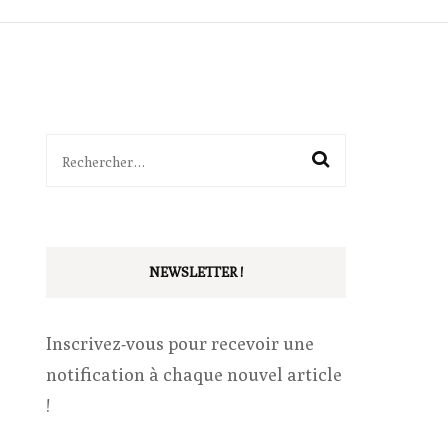
ITTÉRAIRES
SÉQUENCES
BALADES
OUTILS
Rechercher :
PÉDAGOGIE
VIE DE CLASSE
NEWSLETTER !
Inscrivez-vous pour recevoir une
notification à chaque nouvel article
!