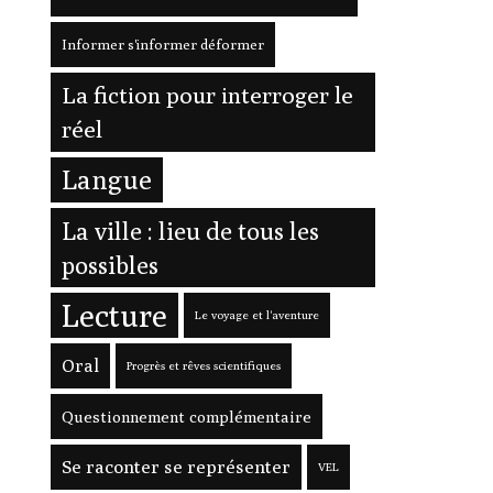
Informer s'informer déformer
La fiction pour interroger le
réel
Langue
La ville : lieu de tous les
possibles
Lecture
Le voyage et l'aventure
Oral
Progrès et rêves scientifiques
Questionnement complémentaire
Se raconter se représenter
VEL