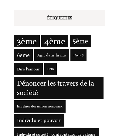
ÉTIQUETTES
3ème
4ème
5ème
6ème
Agir dans la cité
Cycle 3
Dire l'amour
DNB
Dénoncer les travers de la
société
Imaginer des univers nouveaux
Individu et pouvoir
Individu et société : confrontation de valeurs